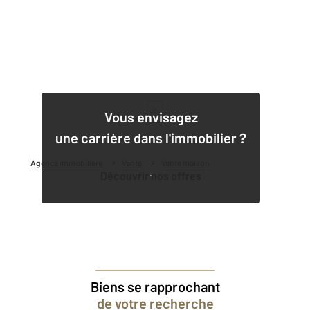
1
Vous envisagez
une carrière dans l'immobilier ?
Agence immobilière
Vente
Vente maison
Découvrir nos offres
Biens se rapprochant
de votre recherche