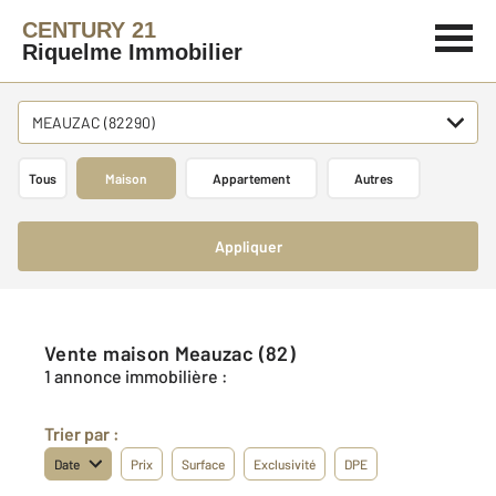
CENTURY 21
Riquelme Immobilier
MEAUZAC (82290)
Tous
Maison
Appartement
Autres
Appliquer
Vente maison Meauzac (82)
1 annonce immobilière :
Trier par :
Date
Prix
Surface
Exclusivité
DPE