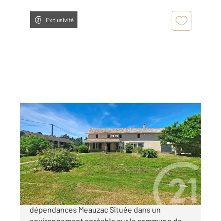
Exclusivité
MEAUZAC 82
2
103 m
, 3 pièces
Ref : 26689
Maison à vendre
189 000 €
Maison de plain-pied avec grand terrain et
dépendances Meauzac Située dans un
environnement agréable sur la commune de