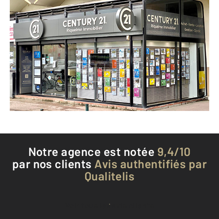
CENTURY 21 Riquelme Immobilier
1029 boulevard Blaise Doumerc
MONTAUBAN - 82000
Envoyer un message
Téléphoner à l'agence
Notre agence est notée
9,4/10
par nos clients
Avis authentifiés par
Qualitelis
Voir tous les avis clients