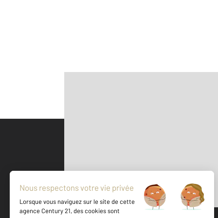
Parlons de vous, parlons biens
500 m
©
Mappy