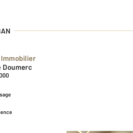
BAN
 Immobilier
se Doumerc
000
ssage
agence