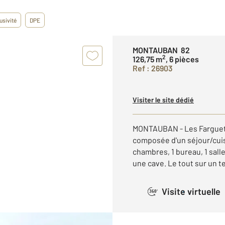
usivité
DPE
MONTAUBAN 82
2
126,75 m
, 6 pièces
Ref : 26903
Visiter le site dédié
MONTAUBAN - Les Farguett
composée d'un séjour/cui
chambres, 1 bureau, 1 salle
une cave. Le tout sur un te
Visite virtuelle
360°