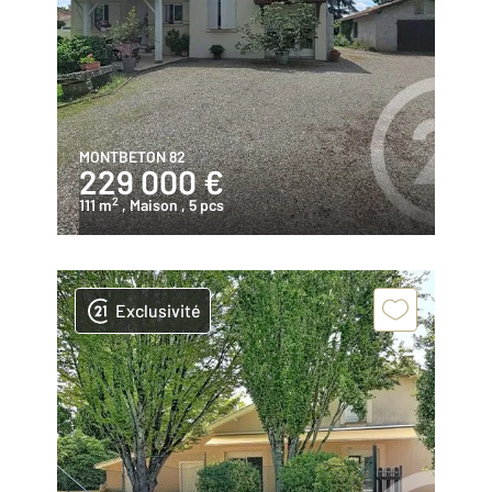
MONTBETON 82
229 000 €
2
111 m
, Maison
, 5 pcs
Exclusivité