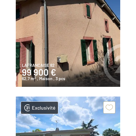
LAFRANCAISE 82
99 900 €
2
62,7 m
, Maison
, 3 pcs
Exclusivité