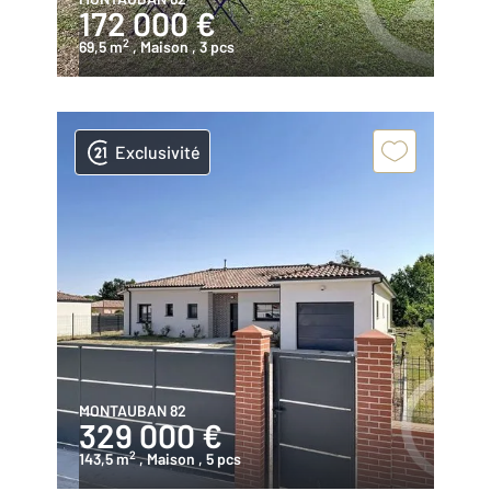
172 000 €
2
69,5 m
, Maison
, 3 pcs
Exclusivité
MONTAUBAN 82
329 000 €
2
143,5 m
, Maison
, 5 pcs