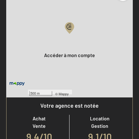
Parlons de vous, parlons biens
Votre compte :
Accéder à mon compte
500 m
©
Mappy
Votre agence est notée
Achat
Location
Vente
Gestion
9,4
/
10
9,1/10