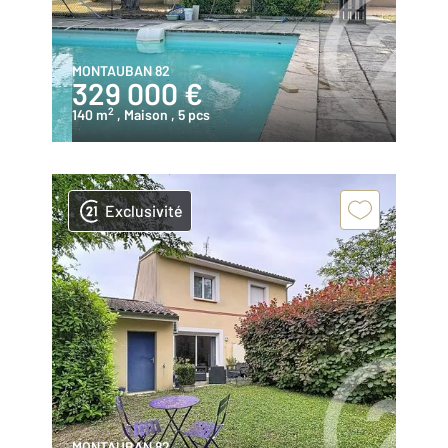
MONTAUBAN 82
329 000 €
2
140 m
, Maison
, 5 pcs
Exclusivité
MONTAUBAN 82