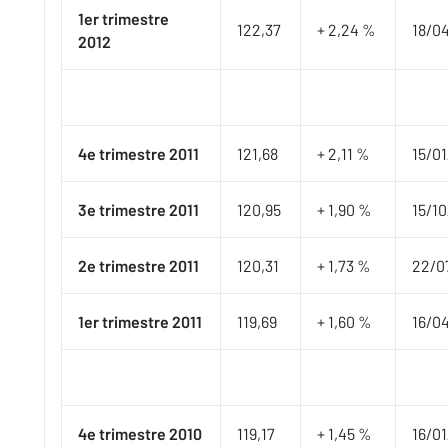
1er trimestre
122,37
+ 2,24 %
​18/0
2012
4e trimestre 2011
121,68
+ 2,11 %
​15/0
3e trimestre 2011
120,95
+ 1,90 %
​15/1
2e trimestre 2011
120,31
+ 1,73 %
​22/0
1er trimestre 2011
119,69
+ 1,60 %
​16/0
4e trimestre 2010
119,17
+ 1,45 %
​16/0