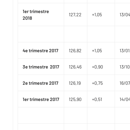
1er
trimestre
​127,22
​​+1,05
​13/0
2018
4e trimestre 2017
​126,82
​+1,05
​13/0
3e trimestre
2017
​126,46
​+0,90
​13/1
2e
trimestre 2017
​126,19
​+0,75
​16/0
1er
trimestre 2017
​125,90
​​+0,51
​14/0