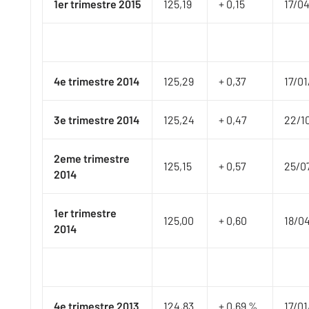
1er
trimestre 2015
​125,19
​+ 0,15
​​17/
4e trimestre 2014
125,29
+ 0,37
​17/0
3e trimestre 2014
125,24​
+ 0,47
​22/1
2eme trimestre
125,15
+ 0,57
​25/0
2014
1er
trimestre
125,00
+ 0,60
​18/0
2014
4e trimestre 2013
124,83
+ 0,69 %
​17/0