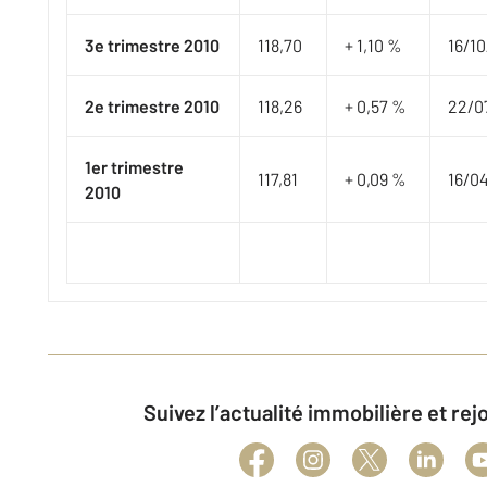
3e trimestre 2010
118,70
+ 1,10 %
​16/1
2e trimestre 2010
118,26
+ 0,57 %
​22/0
1er trimestre
117,81
+ 0,09 %
​16/0
2010
Suivez l’actualité immobilière et re