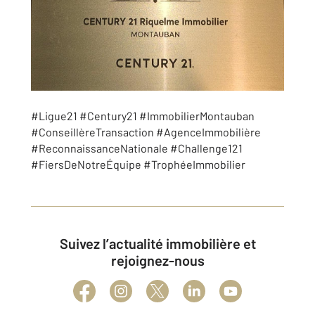
#Ligue21 #Century21 #ImmobilierMontauban
#ConseillèreTransaction #AgenceImmobilière
#ReconnaissanceNationale #Challenge121
#FiersDeNotreÉquipe #TrophéeImmobilier
Suivez l’actualité immobilière et
rejoignez-nous